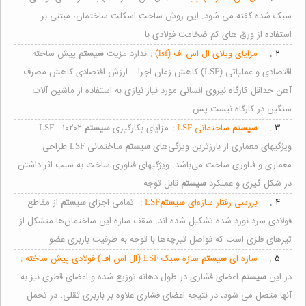
سبک شده گفته می شود. این روش ساخت اسکلت ساختمان، مبتنی بر
استفاده از ورق های کم ضخامت فولادی با
۲ .
مزایای ویلای ال اس اف (lsf) :
ندارد مزیت
سیستم
پیش ساخته
اقتصادی و عملیاتی (LSF) کاهش زمان اجرا = ارزش اقتصادی کاهش مصرف
آهن حداقل کارگاه نیروی انسانی مورد نیاز نیازی به استفاده از ماشین آلات
سنگین در کارگاه نیست پس
۳ .
سیستم
ساختمانی LSF :
مزایای بکارگیری
سیستم
LSF ۱۰۲۰۲-
ویژگیهای معماری از بارزترین ویژگی‌های
سیستم
ساختمانی LSF طراحی
معماری و فناوری ساخت می‌باشد. ویژگیهای فناوری ساخت به سبب اثر داشتن
در شکل گیری و عملکرد
سیستم
قابل توجه
۴ .
بررسی رفتار سازه‌ای
سیستم
LSF :
تمامی اجزای
سیستم
از مقاطع
فولادی سرد نورد شده تشکیل شده اند. سقف سازه این ساختمان‌ها متشکل از
تیرهای فلزی است که فواصل تیرچه‌ها با توجه به ظرفیت باربری عضو
۵ .
سازه ای
سیستم
سازه سبک LSF (ال اس اف) فولادی پیش ساخته :
در این
سیستم
اعضای فشاری در طول دهانه توزیع شده و اعضای قطری نیز به
آنها متصل می شود، در نتیجه اعضای فشاری علاوه بر باربری ثقلی، در تحمل