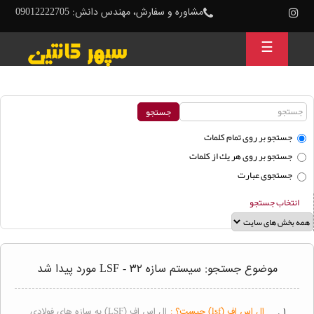
مشاوره و سفارش، مهندس دانش: 09012222705
☰
جستجو بر روی تمام كلمات
جستجو بر روی هر يك از كلمات
جستجوی عبارت
انتخاب جستجو
موضوع جستجو: سیستم سازه LSF - ۳۲ مورد پیدا شد
۱ .
ال اس اف (lsf) چیست؟ :
ال اس اف (LSF) به سازه های فولادی