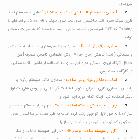
نیروهای
۶ .
آشنایی با
سیستم
قاب فلزی سبک سازه LSF :
آشنایی با
سیستم
قاب
فلزی سبک سازه LSF ساختمان های قاب فلزی سبک با نام Lightweight Steel
Framing که LSF نامیده می شوند، انواعی از سازه هستند که به صورت صنعتی
تولید
۷ .
مزایای ویلای ال اس اف :
ندارد مزیت
سیستم
پیش ساخته اقتصادی
و عملیاتی (LSF) کاهش زمان اجرا = ارزش اقتصادی کاهش مصرف آهن
حداقل کارگاه نیروی انسانی مورد نیاز نیازی به استفاده از ماشین آلات سنگین
در کارگاه نیست پس
۸ .
امکانات داخلی ویلا پیش ساخته :
متداول مانند
سیستم
پکیج و
رادیاتور ، بخاری گازی یا برقی ، کولر با قابلیت گرما زایی و روش های متداول
دیگر استفاده کرد. اینکه کدام مورد اجرا شود و
۹ .
چرا از سازه پیش ساخته استفاده کنیم؟ :
سهم بازار
سیستم
ساخت و
ساز LSF به طور قابل توجهی رشد کرده است به طور عمده در ساختمان های
مسکونی کم ارتفاع و این نوع ساخت و ساز را
۱۰ .
کلی از
سیستم
ساخت و ساز LSF :
در این
سیستم
ساخت و ساز