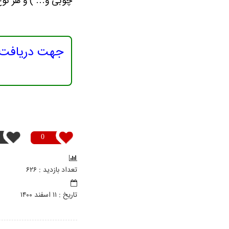
چوبی و… ) و هر نوع درب ( PVC،UPVC، آلومینیومی، ضد سرقت
جهت دریافت م
0
تعداد بازدید : ۶۲۶
تاريخ : ۱۱ اسفند ۱۴۰۰