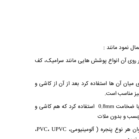
ال نمود مانند :
بر روی آن انواع پوشش هایی مانند سرامیک، کف
خته سه لا با ضخامت 15mm همراه با عایق بندی میان آن ها استفاده کرد بعد از آن از کاشی و
یز مناسب است.
همچنین برای طبقه دوم و بالاتر می‌توان به جای تخته سه لا از تخته های سینوسی با ضخامت 0.8mm استفاده کرد که هم کاشی و
 چسب و بدون ملات
اما برای نصب و درب و پنجره هیچ گونه محدودیتی وجود ندارد و به سادگی می‌توان هر نوع پنجره ( آلومینیومی، PVC، UPVC،