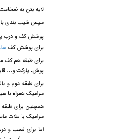
لایه بتن به ضخامت 8 سانتی متر روی دو لایه قبلی اجرا ش
سپس شیب بندی با مل
پوشش کف و درب پنجره
برای پوشش کف
سازه
برای طبقه هم کف می
پوش، پارکت و… قابل
سرامیک همراه با سی
سرامیک با ملات ماس