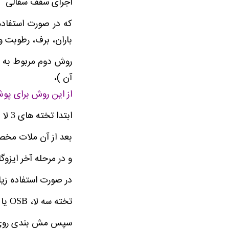
اجرای سقف سفالی
که در صورت استفاده
باران، برف، رطوبت 
روش دوم مربوط به 
آن )،
از این روش برای پو
ابتدا تخته های 3 لا یا OSB نصب می‌گردد
بعد از آن ملات مخص
و در مرحله آخر ایزوگ
در صورت استفاده زی
تخته سه لا، OSB یا ورق های سینوسی روی joist ها اجرا می شود
سپس مش بندی روی ل