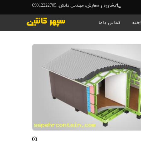
مشاوره و سفارش، مهندس دانش: 09012222705
خته
تماس باما