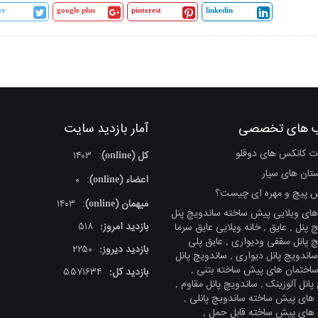
er
google plus
pinterest
linkedin
 های تخصصی
آمار بازدید سایت
ات کانکس های دوقلو
کل (online)
۱۴۰۳
:
ستان های سیار
اعضاء (online)
۰
:
س پیچ و مهره ای چیست؟
میهمان (online)
۱۴۰۳
:
های ویلایی پیش ساخته ساندویچ پنل
بازدید امروز:
۵۱۸
 پنل , عایق , خانه ویلایی عایق سرما
چ پانل سقفی ودیواری , عایق پلی
بازدید دیروز:
۲۲۵۰
ساندویچ پانل دیواری , ساندویچ پانل
اختمان های پیش ساخته بتنی ,
بازدید کل:
۵۵۷۱۶۳۴
انل آلوزینک , ساندویچ پانل مقاوم ,
های پیش ساخته ساندویچ پانلی ,
های پیش ساخته قابل حمل ,