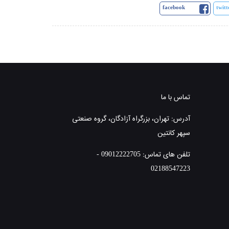
facebook
twitt
تماس با ما
آدرس: تهران، بزرگراه آزادگان، گروه صنعتی
سپهر کانتین
تلفن های تماس: 09012222705 -
02188547223