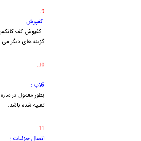
9.
کفپوش :
کفپوش کف کانکس معم
گزینه های دیگر می ب
10.
قلاب :
تعبیه شده باشد.
11.
اتصال جزئیات :