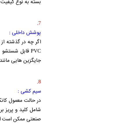
بسته به نوع کیفیت کار از 25% میلیمتر تا 70% میلیمتر 
7.
پوشش داخلی :
اگر چه در گذشته از
PVC قابل شستشو
جایگزین هایی مانند ورق است
8.
سیم کشی :
در حالت معمول کانک
صنعتی ممکن است از سیم یا کابل 4 و 6 به همراه 