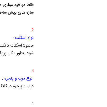
فقط دو قید موازی د
سازه های پیش ساخته از تیر آهن نمره 12و 14و
2.
نوع اسکلت :
معمولا اسکلت کانک
شود. بطور مثال پروفیل در ابعاد 40*40 میل
3.
نوع درب و پنجره :
درب و پنجره در کانکس می تواند 
4.