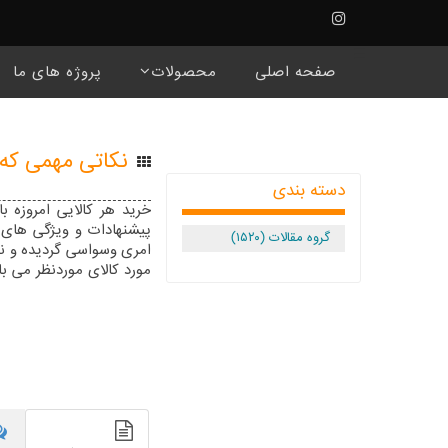
☰
صفحه اصلی
محصولات
پروژه های ما
نکاتی مهمی که 
دسته بندی
خرید هر کالایی امروزه ب
پیشنهادات و ویژگی های 
گروه مقالات (۱۵۲۰)
امری وسواسی گردیده و نی
مورد کالای موردنظر می با
امر نیز کم نبوده چرا ک
بررسی و تحقیق داشته. حا
بطور مداوم خرید نداشته 
خرید آن کم بوده که خود خر
مطلب بر آن شدیم تا مهم
پیش ساخته را که می بایس
بر اینکه راهنمایی درست د
مختلف را با اطلاعات صحیح