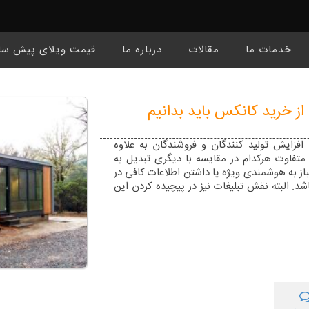
خدمات ما
مقالات
درباره ما
قیمت ویلای پیش سا
از خرید کانکس باید بدانیم
ا افزایش تولید کنندگان و فروشندگان به علاوه
متفاوت هرکدام در مقایسه با دیگری تبدیل به
از به هوشمندی ویژه یا داشتن اطلاعات کافی در
شد. البته نقش تبلیغات نیز در پیچیده کردن این
ه تشخیص صحت شعار های تبلیغاتی خود نیاز به
ل از آنجایی که کانکس یک کالایی بوده که ما
ایم ، اطلاعات صحیح و مورد اطمینان در مورد
ید این کالا را سخت تر میکند. از این رو در این
 ترین نکات در هنگام خرید کانکس و سازه های
ت شما بدانید را به تفکیک تشریح کنیم با امید
ر اختیار شما قرار دهد و شما بتوانید محصولات
 با یکدیگر مقایسه کنید.