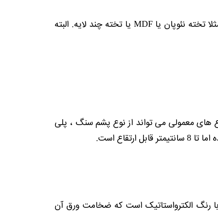
بطور معمول کف از نوع تخته بوده که می بایست جنس تخته مشخص شده باشد. مثلا تخته نئوپان یا MDF یا تخته چند لایه. البته
وع های معمولی می تواند از نوع پشم سنگ ، پلی
با رنگ الکترواستاتیک است که ضخامت ورق آن