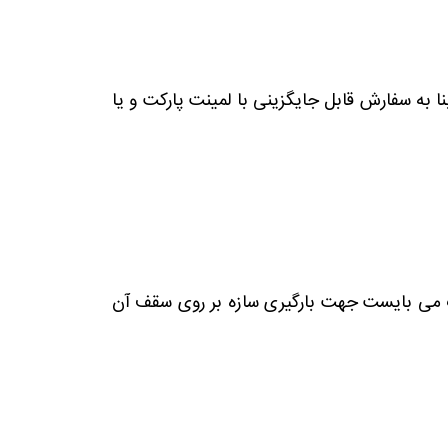
به سفارش قابل جایگزینی با لمینت پارکت و یا
ر سازه های کوچکتر از 6 متر طول، 2 قلاب و بزرگتراز 6 متر طول، 4 قلاب می بایست جهت بارگیری سازه بر روی سقف آن