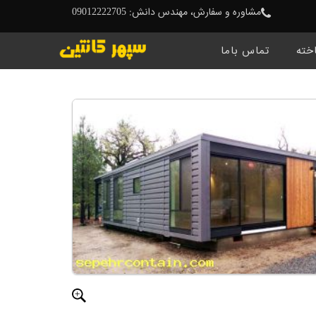
مشاوره و سفارش، مهندس دانش: 09012222705
خته
تماس باما