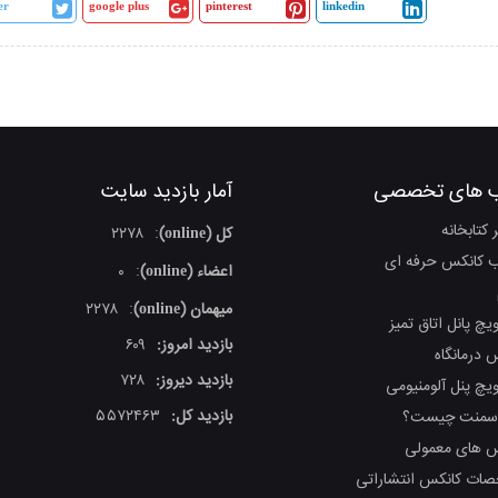
er
google plus
pinterest
linkedin
 های تخصصی
آمار بازدید سایت
ر کتابخانه
کل (online)
۲۲۷۸
:
ب کانکس حرفه ای
اعضاء (online)
۰
:
میهمان (online)
۲۲۷۸
:
یچ پانل اتاق تمیز
بازدید امروز:
۶۰۹
 درمانگاه
بازدید دیروز:
۷۲۸
یچ پنل آلومنیومی
بازدید کل:
۵۵۷۲۴۶۳
ر سمنت چیست؟
‌ های معمولی
ات کانکس انتشاراتی