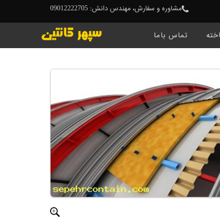
مشاوره و سفارش، مهندس دانش: 09012222705
خته
تماس باما