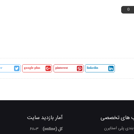
0
er
google plus
pinterest
linkedin
 های تخصصی
آمار بازدید سایت
بندی پلی استایرن
کل (online)
۶۸۰۳
: