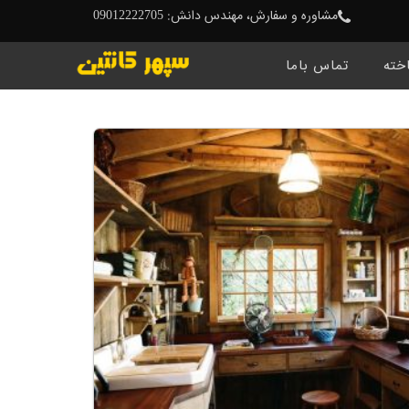
مشاوره و سفارش، مهندس دانش: 09012222705
خته
تماس باما