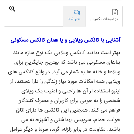
سال
یک
بار
توضیحات تکمیلی
نظر شما
به
آن
نیاز
آشنایی با کانکس ویلایی و یا همان کانکس مسکونی
پیدا
می
کند.
بهتر است بدانید کانکس ویلایی یک نوع سازه مانند
بهتر
بناهای مسکونی می باشد که بهترین جایگزین برای
است
بدانید
ویلاها و خانه ها به شمار می آید. در واقع کانکس های
تعمیر
ویلایی همه امکانات مورد نیاز زندگی را دارا هستند، از
جزئیات
و
اینرو استفاده از آن ها راحتی و امنیت یک ویلای
متعلقات
کانکس
شخصی را به خوبی برای کاربران و مصرف کنندگان
و
فراهم می کنند. همچنین این کانکس ها دارای اتاق
بازسازی
فضای
خواب، حمام، سرویس بهداشتی و آشپزخانه می
داخلی
باشند. مقاومت در برابر زلزله، گرما، سرما و دیگر عوامل
یا