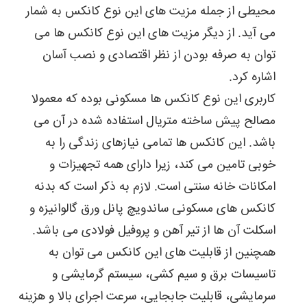
نمای
محیطی از جمله مزیت های این نوع کانکس به شمار
خارجی
از
می آید. از دیگر مزیت های این نوع کانکس ها می
جمله
توان به صرفه بودن از نظر اقتصادی و نصب آسان
موارد
بازسازی
اشاره کرد.
به
کاربری این نوع کانکس ها مسکونی بوده که معمولا
شمار
می
مصالح پیش ساخته متریال استفاده شده در آن می
آیند.
با
باشد. این کانکس ها تمامی نیازهای زندگی را به
استفاده
خوبی تامین می کند، زیرا دارای همه تجهیزات و
از
تعمیر
امکانات خانه سنتی است. لازم به ذکر است که بدنه
و
کانکس های مسکونی ساندویچ پانل ورق گالوانیزه و
بازسازی
کانکس
اسکلت آن ها از تیر آهن و پروفیل فولادی می باشد.
با
صرف
همچنین از قابلیت های این کانکس می توان به
هزینه
تاسیسات برق و سیم کشی، سیستم گرمایشی و
کم
به
سرمایشی، قابلیت جابجایی، سرعت اجرای بالا و هزینه
راحتی