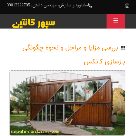
مشاوره و سفارش، مهندس دانش: 09012222705
☰
بررسی مزایا و مراحل و نحوه چگونگی
بازسازی کانکس
بازسازی
کانکس
یکی
از
خدماتی
است
که
خریدار
کانکس
هر
چند