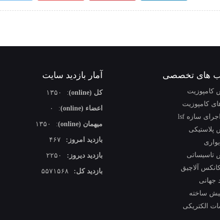
 های تخصصی
آمار بازدید سایت
 کامپوزیت
کل (online)
:
۱۳۵۰
ای کامپوزیت
اعضاء (online)
:
۰
جرای سازه lsf
میهمان (online)
:
۱۳۵۰
 پلاستیکی
بازدید امروز:
۴۶۷
یواری
 تاسیساتی
بازدید دیروز:
۲۲۵۰
کانکس آلاچیق
بازدید کل:
۵۵۷۱۵۶۸
 جهانی
پیش ساخته
ات الکتریکی