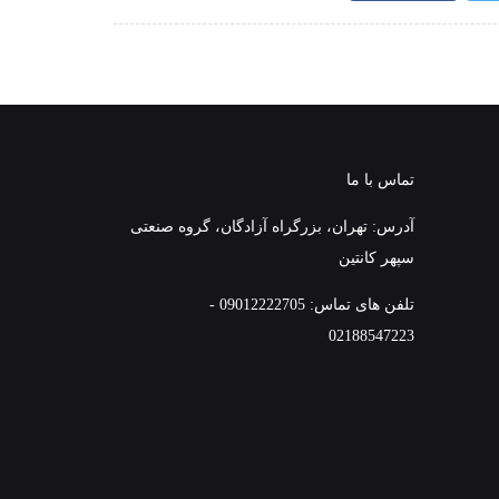
تماس با ما
آدرس: تهران، بزرگراه آزادگان، گروه صنعتی
سپهر کانتین
تلفن های تماس: 09012222705 -
02188547223