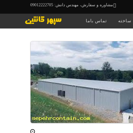
مشاوره و سفارش، مهندس دانش: 09012222705
 ساخته
تماس باما