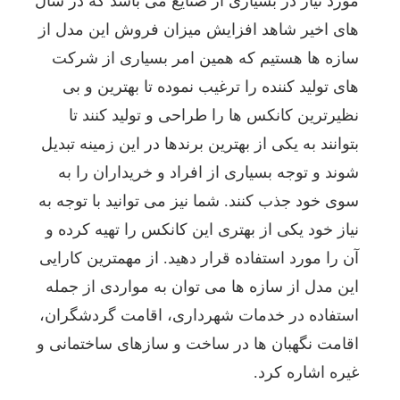
مورد نیاز در بسیاری از صنایع می باشد که در سال
و
آب
های اخیر شاهد افزایش میزان فروش این مدل از
و
سازه ها هستیم که همین امر بسیاری از شرکت
هوایی
دارد
های تولید کننده را ترغیب نموده تا بهترین و بی
به
طوری
نظیرترین کانکس ها را طراحی و تولید کنند تا
که
بتوانند به یکی از بهترین برندها در این زمینه تبدیل
کانکس
هایی
شوند و توجه بسیاری از افراد و خریداران را به
که
سوی خود جذب کنند. شما نیز می توانید با توجه به
مناسب
برای
نیاز خود یکی از بهتری این کانکس را تهیه کرده و
آب
و
آن را مورد استفاده قرار دهید. از مهمترین کارایی
هوای
این مدل از سازه ها می توان به مواردی از جمله
کوهستان
می
استفاده در خدمات شهرداری، اقامت گردشگران،
باشد
اقامت نگهبان ها در ساخت و سازهای ساختمانی و
را
نمی
غیره اشاره کرد.
توان
در