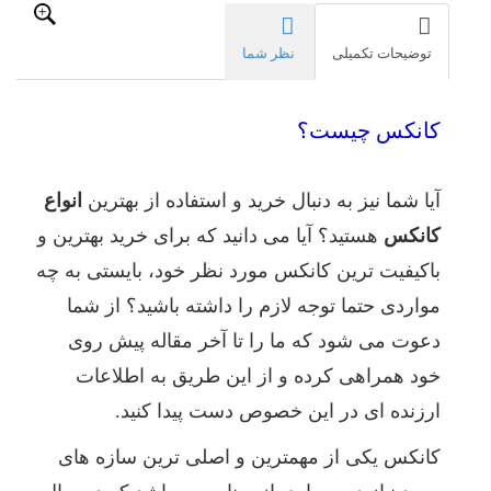
خرید
و
توضیحات تکمیلی
نظر شما
استفاده
از
کانکس
به
کانکس چیست؟
آن
توجه
کرد،
آیا شما نیز به دنبال خرید و استفاده از بهترین
انواع
جنس
کانکس
هستید؟ آیا می دانید که برای خرید بهترین و
آن
می
باکیفیت ترین کانکس مورد نظر خود، بایستی به چه
باشد.
جنس
مواردی حتما توجه لازم را داشته باشید؟ از شما
کانکس
دعوت می شود که ما را تا آخر مقاله پیش روی
ارتباط
بسیار
خود همراهی کرده و از این طریق به اطلاعات
مستقیم
ارزنده ای در این خصوص دست پیدا کنید.
را
با
شرایط
کانکس یکی از مهمترین و اصلی ترین سازه های
اقلیمی