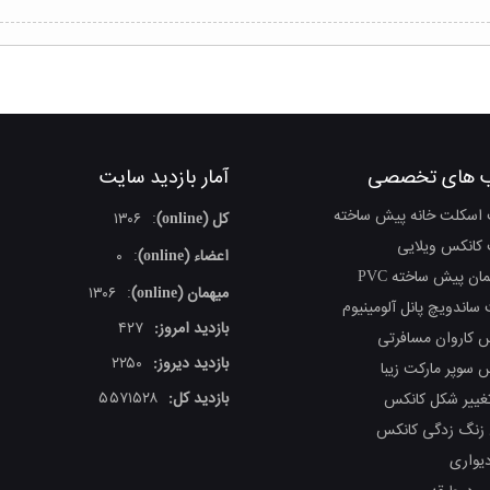
 های تخصصی
آمار بازدید سایت
اسکلت خانه پیش ساخته
کل (online)
۱۳۰۶
:
کانکس ویلایی
اعضاء (online)
۰
:
ان پیش ساخته PVC
میهمان (online)
۱۳۰۶
:
ساندویچ پانل آلومینیوم
بازدید امروز:
۴۲۷
 کاروان مسافرتی
بازدید دیروز:
۲۲۵۰
 سوپر مارکت زیبا
بازدید کل:
۵۵۷۱۵۲۸
غییر شکل کانکس
 زنگ زدگی کانکس
دیواری