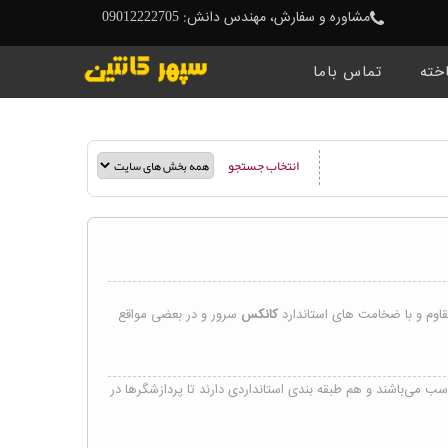
مشاوره و سفارش، مهندس دانش: 09012222705
خته
تماس باما
انتخاب جستجو
اوم و با ضخامت های استاندارد
کانکس
سرور و در بعضی مواقع
ب می‌باشند و هم طبقه‌ بندی استانداردی دارند تا پردازشگرها در