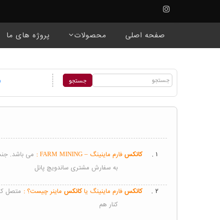
☰
صفحه اصلی
محصولات
پروژه های ما
۱ .
کانکس
فارم ماینینگ – FARM MINING :
می باشد. ج
به سفارش مشتری ساندویچ پانل
۲ .
کانکس
فارم ماینینگ یا
کانکس
ماینر چیست؟ :
متصل کر
کنار هم