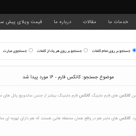
خدمات ما
مقالات
درباره ما
قیمت ویلای پیش سا
جستجو بر روی تمام كلمات
جستجو بر روی هر يك از كلمات
جستجوی عبارت
موضوع جستجو: کانکس فارم - ۱۶ مورد پیدا شد
نس
کانکس
های فارم ماینیگ
کانکس
فارم ماینینگ بیشتر از جنس ساندویچ پانل های مق
د.
کانکس
‌های ماینر هم در واقع همان محفظه‌ هایی هستند که هم دارای تهویه ‌ای مناس