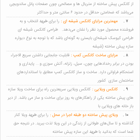
از کانکس پیش ساخته از متریال ها و مصالحی چون صفحات پانل ساندویچی
می‌باشد که ضخامتی حداقل در حدود ۶ سانتی متر و حداکثر
۷ .
مهمترین مزایای کانکس شیشه ‌ای :
را برای
خرید
انتخاب و به
فروشنده محصول مورد نظر را نشان می‌دهد. طراحی کانکس شیشه ‌ای
طراحی کیوسک شیشه‌ای بایستی به گونه‌ای باشد که با توجه به نوع دیواره
سازه پیش ساخته (شیشه
۸ .
مزایای ساخت کانکس کمپ :
قابلیت جابجایی داشتن سریع الاجراء
بودن در برابر رخدادهایی چون، سیل، زلزله، آتش سوزی و… پایداری و
استحکام فراوانی دارد. ساخت و ساز کانکس کمپ مطابق با استانداردهای
ساختمان سازی کشور
۹ .
کانکس ویلایی :
کانکس ویلایی سریعترین راه برای ساخت ویلا سازه
های پیش ساخته یکی از راهکارهای به روز برای ساخت و ساز می باشد. از دیر
باز خانه های ویلایی با
۱۰ .
ویلای پیش ساخته دو طبقه اجرا در محل :
را برای
خرید
ویلا کنار
گذاشته و تا سال‌های طولانی از زندگی در این ویلا لذت ببرید. در نتیجه حق
شما است که بدانید با
خرید
این سازه پیش ساخته