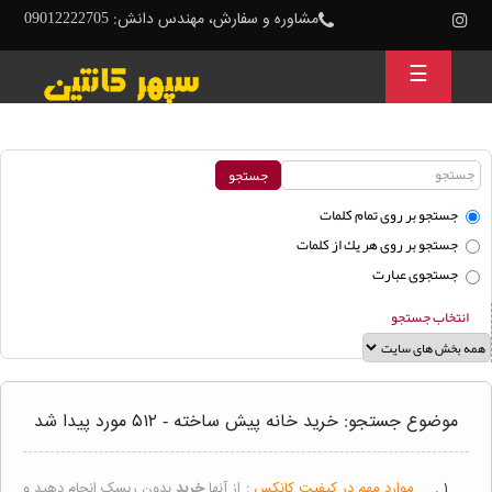
مشاوره و سفارش، مهندس دانش: 09012222705
☰
جستجو بر روی تمام كلمات
جستجو بر روی هر يك از كلمات
جستجوی عبارت
انتخاب جستجو
موضوع جستجو: خرید خانه پیش ساخته - ۵۱۲ مورد پیدا شد
۱ .
موارد مهم در کیفیت کانکس :
از آنها
خرید
بدون ریسک انجام دهید و