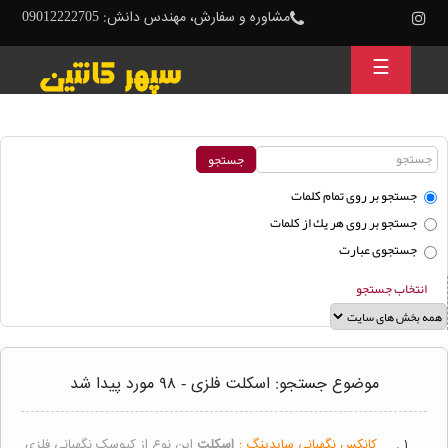
مشاوره و سفارش، مهندس دانش: 09012222705
☰
جستجو بر روی تمام كلمات
جستجو بر روی هر يك از كلمات
جستجوی عبارت
انتخاب جستجو
موضوع جستجو: اسکلت فلزی - ۹۸ مورد پیدا شد
۱ .
کانکس نگهبانی سایدینگ :
اسکلت
این نوع از کیوسک نگهبانی فلزی