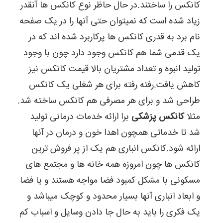
کانکس را ساختند.در حال حاظر نوع کانکس ها آنقدر
بالاخره
در
زیاد شده است که نمیتوان حتی آنها را در یک صفحه
سطح
شهر
نام برد به قدری کانکس ها پرکاربرد شده اند که در
حتما
یک قدمی شما هم کانکس وجود دارد چون با وجود
یک
کانکس
تولید انبوه و تعداد مشتریان بالا قیمت کانکس نیز
میبینید
کاهش یافت.رفته رفته برای هر شغلی یک کانکس
و
شاید
طراحی شد و برای هر مصرفی هم کانکس ساخته شد.
هم
یک
مثلا
کانکس پزشکی
برا ارائه خدمات درمانی تولید
ابهامی
شد تا خدماتی همچون اهدا خون و درمان در آنها
در
ذهنتان
ارائه شود.کانکس انباری هم یک از پر فروش ترین
وجود
کانکس ها چون امروزه همه خانه ها و مجتمع های
داشته
باشد
مسکونی با مشکل کمبود فضا مواجه هستند و یا فضا
که
چرا
و ابعاد انباری آنها بسیار محدود و کوچک میباشد و
اینقدر
یک فکری را باید به حال جا دادن وسایل و اسباب کم
استفاده