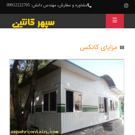
مشاوره و سفارش، مهندس دانش: 09012222705
☰
مزایای کانکس
چند
سالی
شده
است
که
مصرف
کانکس
ها
همه
گیر
شده
است
و