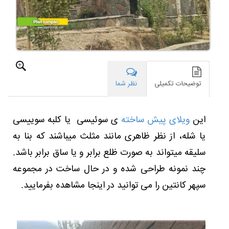
سلیقه
میتواند
به
صورت
ظلع
برابر
و
یا
توضیحات تکمیلی
نظر شما
ساق
برابر
باشد.
این
ویلای پیش ساخته
ی سوئیسی یا کلبه سوییسی
چند
نمونه
یا شله، از نظر ظاهری مانند مثلث میباشند که بنا به
طراحی
شده
سلیقه میتواند به صورت ظلع برابر و یا ساق برابر باشد.
و
چند نمونه طراحی شده و در حال ساخت در مجموعه
در
حال
سپهر کانتین را می توانید در اینجا مشاهده بفرمایید.
ساخت
در
مجموعه
سپهر