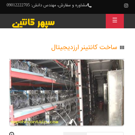
مشاوره و سفارش، مهندس دانش: 09012222705
☰
ساخت کانتینر ارزدیجیتال
استفاده
از
این
نوع
کانتینرها
می‌تواند
هزینه
جا
و
مکان
فارم
را
به‌شدت