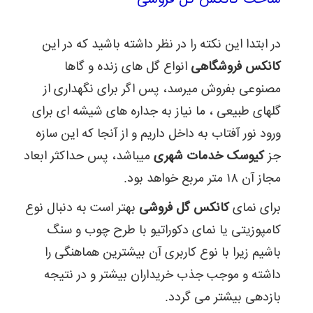
فروش
و
پرورش
در ابتدا این نکته را در نظر داشته باشید که در این
انواع
کانکس فروشگاهی
انواع گل های زنده و گاها
گل
و
مصنوعی بفروش میرسد، پس اگر برای نگهداری از
گیاهمورد
گلهای طبیعی ، ما نیاز به جداره های شیشه ای برای
استفاده
قرار
ورود نور آفتاب به داخل داریم و از آنجا که این سازه
می
گیرد.
جز
کیوسک خدمات شهری
میباشد، پس حداکثر ابعاد
مجاز آن ۱۸ متر مربع خواهد بود.
برای نمای
کانکس گل فروشی
بهتر است به دنبال نوع
کامپوزیتی یا نمای دکوراتیو با طرح چوب و سنگ
باشیم زیرا با نوع کاربری آن بیشترین هماهنگی را
داشته و موجب جذب خریداران بیشتر و در نتیجه
بازدهی بیشتر می گردد.