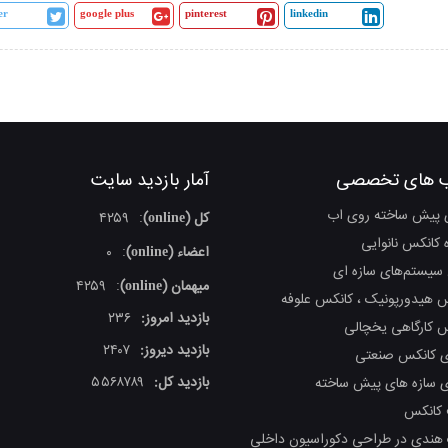
er
google plus
pinterest
linkedin
 های تخصصی
آمار بازدید سایت
 پیش ساخته روی اب
کل (online)
۴۲۵۹
:
ه کانکس نانوایی
اعضاء (online)
۰
:
 سیستم‌های سازه ای
میهمان (online)
۴۲۵۹
:
 هیدورپونیک ، کانکس علوفه
بازدید امروز:
۲۳۶
 کارگاهی یخچالی
بازدید دیروز:
۲۴۰۷
ی کانکس صنعتی
بازدید کل:
۵۵۶۸۷۸۹
ی سازه های پیش ساخته
کانکس
هندی در طراحی دکوراسیون داخلی