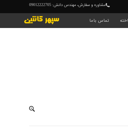
مشاوره و سفارش، مهندس دانش: 09012222705
خته
تماس باما