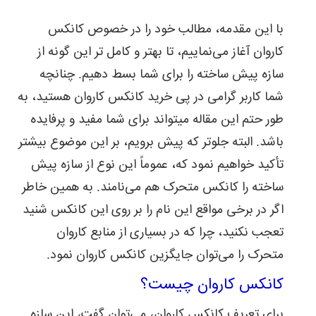
خطور
با این مقدمه، مطالب خود را در خصوص کانکس
می‌کند،
خود
کاروان آغاز می‌نماییم، تا بهتر و کامل تر این گونه از
واژه
کاروان
سازه پیش ساخته را برای شما بسط دهیم. چنانچه
و
شما کاربر گرامی در پی خرید کانکس کاروان هستید، به
معنی
لغوی
طور حتم این مقاله می‎تواند برای شما مفید و پرفایده
آن
باشد. البته جلوتر که پیش برویم، بر این موضوع بیشتر
است،
که
تأکید خواهیم نمود که، عموماً این نوع از سازه پیش
مفهوم
هم
ساخته را کانکس متحرک هم می‌نامند. به همین خاطر
مسیر
اگر در برخی مواقع این نام را بر روی این کانکس شنید
شدن
در
تعجب نکنید، چرا که در بسیاری از منابع کاروان
یک
متحرک را می‌توان جایگزین کانکس کاروان نمود.
سفر
دست
کانکس کاروان چیست؟
جمعی
است
که
برای تعریف کانکس کاروان، می‌توان گفت، این سازه