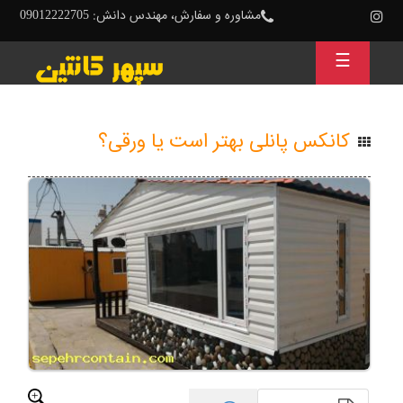
مشاوره و سفارش، مهندس دانش: 09012222705
☰
کانکس پانلی بهتر است یا ورقی؟
کانکس
پانلی
و
کانکس
ورقی
از
جمله
رایج
ترین
انواع
کانکس
ها
می