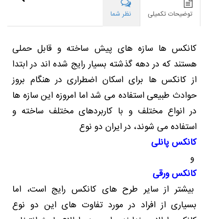
باشند،
توضیحات تکمیلی
نظر شما
در
این
متن
کانکس ها سازه های پیش ساخته و قابل حملی
در
مورد
هستند که در دهه گذشته بسیار رایج شده اند در ابتدا
تفاوت
هایی
از کانکس ها برای اسکان اضطراری در هنگام بروز
که
حوادث طبیعی استفاده می شد اما امروزه این سازه ها
کانکس
پانلی
در انواع مختلف و با کاربردهای مختلف ساخته و
و
استفاده می شوند، در ایران دو نوع
کانکس
ورقی
کانکس پانلی
با
یکدیگر
و
دارند
کانکس ورقی
توضیحات
ارائه
بیشتر از سایر طرح های کانکس رایج است، اما
می
بسیاری از افراد در مورد تفاوت های این دو نوع
شود.