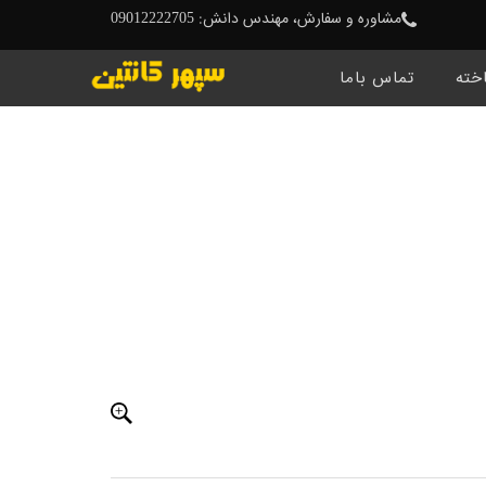
مشاوره و سفارش، مهندس دانش: 09012222705
خته
تماس باما