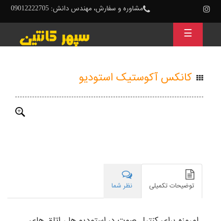
مشاوره و سفارش، مهندس دانش: 09012222705
☰
کانکس آکوستیک استودیو
معمولا
برای
تمرین
حرفه
ای
موزیک
یا
ضبط
موسیقی
توضیحات تکمیلی
نظر شما
خانگی
نیاز
است
تا