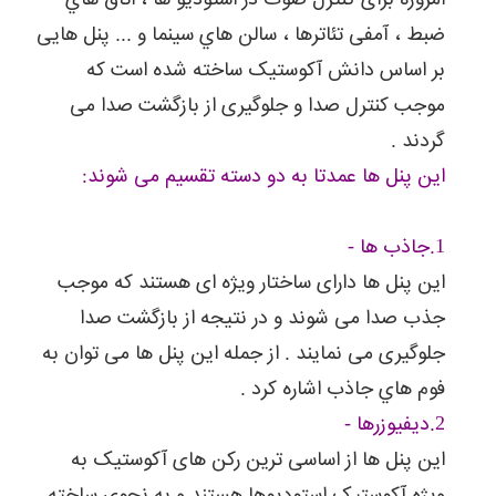
امروزه برای کنترل صوت در استودیو ها ، اتاق هاي
محیطی
ضبط ، آمفی تئاترها ، سالن هاي سینما و ... پنل هایی
فراهم
کرد
بر اساس دانش آکوستیک ساخته شده است که
که
موجب کنترل صدا و جلوگیری از بازگشت صدا می
بتواند
عایق
گردند .
صوتی
این پنل ها عمدتا به دو دسته تقسیم می شوند:
مناسبی
باشد.
البته
باید
1.جاذب ها -
این
این پنل ها دارای ساختار ویژه ای هستند که موجب
فضا
ارزان
جذب صدا می شوند و در نتیجه از بازگشت صدا
تمام
جلوگیری می نمایند . از جمله این پنل ها می توان به
شده
و
فوم هاي جاذب اشاره کرد .
هزینه
زیادی
2.دیفیوزرها -
نیز
این پنل ها از اساسی ترین رکن های آکوستیک به
نداشته
باشد.