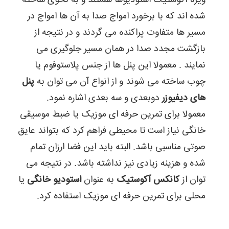
ویژه آکوستيک استودیوها هستند و به نحوی ساخته
در
شده اند که با برخورد امواج صدا به آن ها امواج در
نتیجه
می
مسیر ها متفاوت پراکنده می گردند و در نتیجه از
توان
از
بازگشت مجدد صدا در همان مسیر جلوگیری می
کانکس
نمایند . معمولا این پنل ها از جنس پلاستوفوم یا
آکوستیک
به
چوب ساخته می شوند و از انواع آن می توان به
پنل
عنوان
های دیفیوزر
دوبعدی و سه بعدی اشاره نمود.
استودیو
خانگی
معمولا برای تمرین حرفه ای موزیک یا ضبط موسیقی
یا
محلی
خانگی نیاز است تا محیطی فراهم کرد که بتواند عایق
برای
صوتی مناسبی باشد. البته باید این فضا ارزان تمام
تمرین
حرفه
شده و هزینه زیادی نیز نداشته باشد. در نتیجه می
ای
توان از
کانکس آکوستیک
به عنوان
استودیو خانگی
یا
موزیک
استفاده
محلی برای تمرین حرفه ای موزیک استفاده کرد.
کرد.