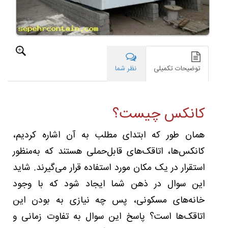
زیادی
در
میان
مردم
عادی
و
صاحبان
توضیحات تکمیلی
نظر شما
مشاغل
مختلف
پیدا
کرده‌اند.
کانکس چیست؟
کانکس
اتاقکی
همان طور که ابتدای مطلب به آن اشاره کردیم،
منعطف
نسبت
کانکس‌ها، اتاقک‌های قابل‌حملی هستند که به‌منظور
به
استقرار در یک مکان مورد استفاده قرار می‌گیرند. شاید
جابه‌جایی
به‌حساب
این سوال در ذهن شما ایجاد شود که با وجود
می‌آید
خانه‌های مسکونی، پس چه نیازی به بودن این
که
محبوبیت
اتاقک‌ها است؟ پاسخ این سوال به تفاوت زمانی و
خود