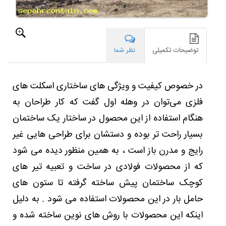
پیش
ساخته
و
نوع
طراحی
توضیحات تکمیلی
نظر شما
خاصی
که
در
در خصوص کیفیت و ویژگی های ساختاری اسکلت های
فضای
داخلی
فلزی می‌توان در وهله اول گفت که کار طراحان به
و
هنگام استفاده از این محصول در ساختار یک ساختمان
خارجی
آن
بسیار راحت تر بوده و دستشان برای طراحی هایی غیر
ها
رایج و مدرن باز است ، به همین منظور دیده می شود
استفاده
می
که از محصولات فولادی در ساخت و تعبیه تیر های
شود
،
کوچک ساختمان پیش ساخته گرفته تا ستون های
ارائه
حامل بار در این محصولات استفاده می شود . به دلیل
شد
نکاتی
اینکه این محصولات با روش های نوین ساخته شده و
را