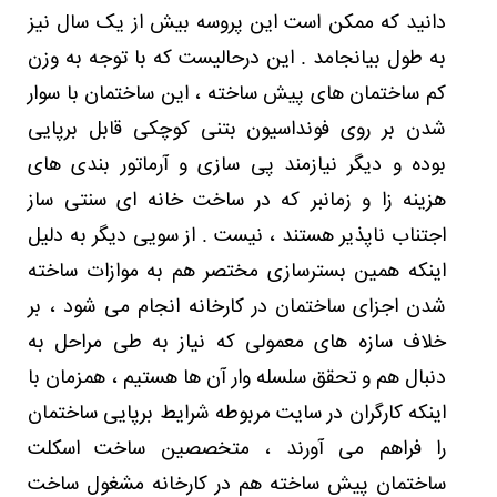
ساخته
دانید که ممکن است این پروسه بیش از یک سال نیز
به
صورت
به طول بیانجامد . این درحالیست که با توجه به وزن
متمرکز
کم ساختمان های پیش ساخته ، این ساختمان با سوار
و
اختصاص
شدن بر روی فونداسیون بتنی کوچکی قابل برپایی
سخن
به
بوده و دیگر نیازمند پی سازی و آرماتور بندی های
میان
هزینه زا و زمانبر که در ساخت خانه ای سنتی ساز
نیامده
است
اجتناب ناپذیر هستند ، نیست . از سویی دیگر به دلیل
،
اینکه همین بسترسازی مختصر هم به موازات ساخته
به
همین
شدن اجزای ساختمان در کارخانه انجام می شود ، بر
دلیل
می
خلاف سازه های معمولی که نیاز به طی مراحل به
توانیم
دنبال هم و تحقق سلسله وار آن ها هستیم ، همزمان با
در
مقاله
اینکه کارگران در سایت مربوطه شرایط برپایی ساختمان
پیش
را فراهم می آورند ، متخصصین ساخت اسکلت
روی
با
ساختمان پیش ساخته هم در کارخانه مشغول ساخت
برشمردن