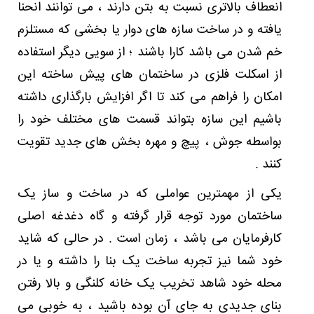
انعطاف بالاتری نسبت به بتن دارند ، می توانند انحنا
آموختیم
؛
یافته و در ساخت سازه ‌های دوار یا بخشی که مستلزم
اما
در
خم شدن می باشد کارا باشند ؛ از سویی دیگر استفاده
مطالبی
از اسکلت فلزی در ساختمان های پیش ساخته این
که
در
امکان را فراهم می کند تا اگر افزایش بارگذاری داشته
خصوص
باشیم این سازه بتواند قسمت های مختلف خود را
مزایای
این
بواسطه جوش ، پیچ و مهره بخش های جدید تقویت
نوع
سازه
کنند .
ها
بیان
یکی از مهمترین عواملی که در ساخت و ساز یک
شده
ساختمان مورد توجه قرار گرفته و گاه دغدغه اصلی
است
هیچگاه
کارفرمایان می باشد ، زمان است . در حالی که شاید
در
خود شما نیز تجربه ساخت یک بنا را داشته و یا در
خصوص
اسکلت
محله خود شاهد تخریب یک خانه کلنگی و بالا رفتن
ساختمان
پیش
بنای جدیدی به جای آن بوده باشید ، به خوبی می