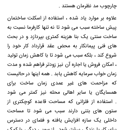
برخی
چارچوب مد نظرمان هستند .
از
مزایای
علاوه بر موارد یاد شده ، استفاده از اسکلت ساختمان
اسکلت
پیش ساخته سبب می شود تا نه تنها کارفرما نسبت به
ساختمان
پیش
ساخت سنتی یک بنا هزینه کمتری بپردازد و در بحث
ساخته
،
های فنی پیمانکار به محض عقد قرارداد کار خود را
شما
شروع کند ، بلکه سبب می شود تا با کاهش زمان تولید
را
با
، امکان فروش یا اجاره آن نیز زودتر فراهم شده و مدت
جنبه
زمان خواب سرمایه کاهش یابد . همه اینها در حالیست
های
مثبت
که مزاحمت های غیر عمدی زمان ساخت برای
این
پدیده
همسایگان یا سایر اهالی محله نیز کمتر می شود
از
. استفاده از فلزاتی که مساحت قاعده کوچکتری از
زاویه
دیگری
ستون های بتنی دارند سبب می شود تا مساحت
آشنا
داخلی یک سازه افزایش یافته و فضای در دسترس
کنیم
.
برای کار یا زندگی بیشتر شود . از سویی دیگر ، با کمک