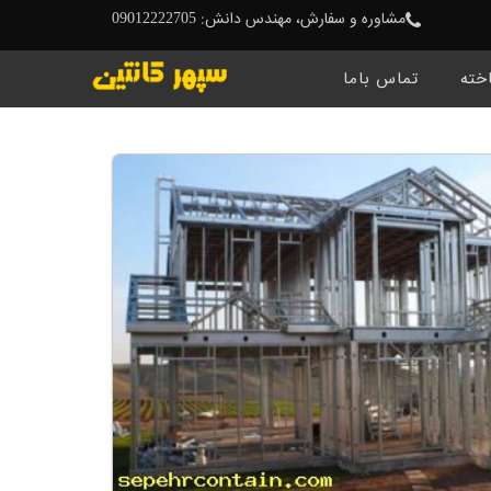
مشاوره و سفارش، مهندس دانش: 09012222705
خته
تماس باما