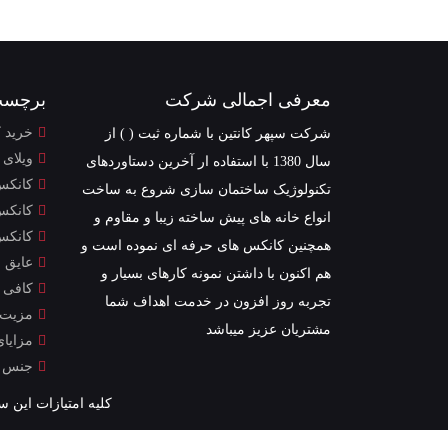
معرفی اجمالی شرکت
برچسب
خرید 
شرکت سپهر کانتین با شماره ثبت ( ) از
ویلای
سال 1380 با استفاده ار آخرین دستاوردهای
کانکس
تکنولوژیک ساختمان سازی شروع به ساخت
کانکس
انواع خانه های پیش ساخته زیبا و مقاوم و
کانکس
همچنین کانکس های حرفه ای نموده است و
عایق 
هم اکنون با داشتن نمونه کارهای بسیار و
کافی 
تجربه روز افزون در خدمت اهداف شما
مزیت ه
مشتریان عزیز میباشد
مزایا
جنس ک
کلیه امتیازات این 