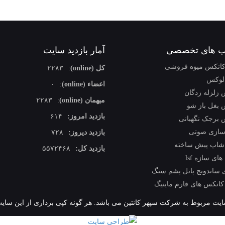
 های تخصصی
آمار بازدید سایت
کانکس میوه فروشی
کل (online)
:
۲۲۸۳
 لوکس
اعضاء (online)
:
۰
 زلزله زدگان
میهمان (online)
:
۲۲۸۳
 بغل باز شو
بازدید امروز:
۶۱۴
 برجک نگهبانی
سازی صوتی
بازدید دیروز:
۷۲۸
شاپ پیش ساخته
بازدید کل:
۵۵۷۲۴۶۸
ای سازه lsf
ی ساندویچ پانل پشم سنگ
انکس های فارم ماینیگ
سایت مربوط به شرکت سپهر کانتین می باشد. هر گونه کپی برداری از این سایت 