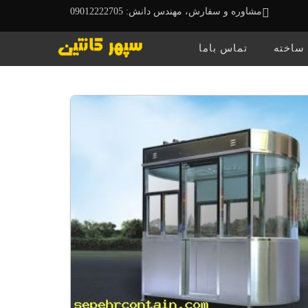
مشاوره و سفارش، مهندس دانش: 09012222705
 ساخته
تماس باما