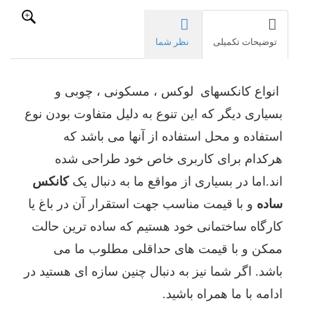
به
دنبال
یکی
توضیحات تکمیلی
نظر شما
از
آنها
می
انواع کانکسهای لوکس ، مسکونی ، چوبی و
گردیم
با
بسیاری دیگر که این تنوع به دلیل متفاوت بودن نوع
تنوع
استفاده و محل استفاده از آنها می باشد که
و
تصاویر
هرکدام برای کاربری خاص خود طراحی شده
متفاوتی
اند.اما در بسیاری از مواقع ما به دنبال یک
کانکس
از
آنها
ساده
و با قیمت مناسب جهت استقرار آن در باغ یا
مواجه
می
کارگاه ساختمانی خود هستیم که ساده ترین حالت
شویم.
ممکن و با قیمت های حداقلی مطلوب ما می
باشد. اگر شما نیز به دنبال چنین سازه ای هستید در
ادامه با ما همراه باشید.