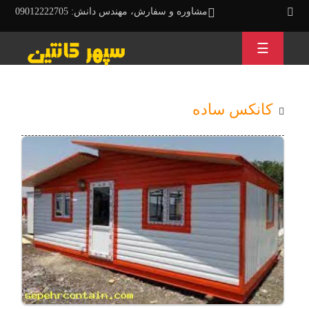
مشاوره و سفارش، مهندس دانش: 09012222705
☰
کانکس ساده
سازه
های
پیش
ساخته
و
کانکس
دارای
تنوع
بسیار
زیادی
هستند
که
وقتی