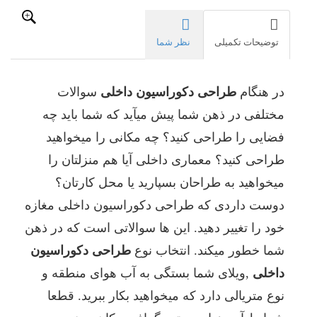
آنرا
انجام
دهد
توضیحات تکمیلی
نظر شما
که
ما
به
در هنگام
طراحی دکوراسیون داخلی
سوالات
شما
توصیه
مختلفی در ذهن شما پیش میآید که شما باید چه
میکنیم
فضایی را طراحی کنید؟ چه مکانی را میخواهید
برای
طراحی
طراحی کنید؟ معماری داخلی آیا هم منزلتان را
دکوراسی
میخواهید به طراحان بسپارید یا محل کارتان؟
داخلی
خود
دوست داردی که طراحی دکوراسیون داخلی مغازه
به
شرکت
خود را تغییر دهید. این ها سوالاتی است که در ذهن
معماری
شما خطور میکند. انتخاب نوع
طراحی دکوراسیون
معتبری
مراجعه
داخلی
,ویلای شما بستگی به آب هوای منطقه و
کنید.
نوع متریالی دارد که میخواهید بکار ببرید. قطعا