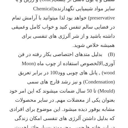
می
سایر مواد شیمیایی نگهدارنده(Chemical
توانید
داشته
preservative) خواهد بود لذا میتوانید با آرامش تمام
باشید،
مهم
در فضایی سالم تنفس کنید و خواب کامل وعمیقی
است
داشته باشید و از شر آلرژی های تنفسی برای
که
از
همیشه خلاص شوید.
ویژه
(B) بدلیل متدهای اختصاصی بکار رفته در فن
گی
های
آوری,الالخصوص استفاده از چوب ماه (Moon
کلیدی
یک
wood) , پانل های چوبی وود100 در برابر تعریق
خانه
(Condensation) و نیز رشد قارچ های سمی
چوبی
و
(Mould) تا 50 سال ضمانت میشوند که این امر خود
تفاوت
بعنوان یکی از معضلات مهم, در سایر محصولات
آن
به
مشابه بوفور دیده میشود. این موضوع برای افرادی
نسبت
خانه
که بدلیل داشتن آلرژی های تنفسی امکان زندگی
هایی
در این خانه ها چوبی محرومند بسیار حائز اهمیت