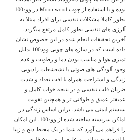
که
با
بوده و با استفاده از چوب Moon wood در وود100
گچ
بطور کاملا مشکلات تنفسی برای افراد مبتلا به
و
سیمان
آلرژی های تنفسی بطور کامل مرتفع میگردد.
ساخته
می
آخرین تحقیقات انجام شده در این خصوص نشان
شوند،
داده است که در سازه های چوبی وود100 بدلیل
داشته
باشید.
تمیزی هوا و مناسب بودن دما و رطوبت و عدم
وجود آلودگی های صوتی یا تشعشعات رادیویی
زندگی و استراحت همراه با افت تعداد و شدت
ضربان قلب تنفسی و در نتیجه خواب کامل و
عمیقتر عمیق و طولانی تر و همچنین تقویت
سیستم ایمنی می باشد. براین اساس زندگی در
اماکن سربسته ساخته شده از وود100, این امکان
را فراهم می آورد که شما در یک محیط دنج و زیبا
با اتمسفری سالم , و عاری از هر نوع قارچ