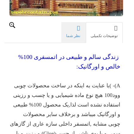
علاقه
به
زندگی
و
حضور
در
توضیحات تکمیلی
نظر شما
اینچنین
خانه
هایی
زندگی سالم و طبیعی در اتمسفری 100%
دارند.
خالص و اورگانیک:
در
کنار
حس
و
A)- )با عنایت به اینکه در ساخت محصولات چوبی
حال
وود100 هیچ نوع ماده شیمیایی و یا چسب و رزینی
خوبی
که
استفاده نشده است لذا,یک محصول 100% طبیعی
با
حضور
و اورگانیک میباشد و برخلاف سایر محصولات
در
چوبی مشابه ,اتمسفر داخلی سازه عاری از گازهای
خانه
چوبی
سمی و یا بوی ناشی از چسب(Glue) و رزین و یا