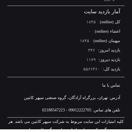
آمار بازدید سایت
کل (online)
:
۱۸۴۵
اعضاء (online)
:
۰
میهمان (online)
:
۱۸۴۵
بازدید امروز:
۳۴۶
بازدید دیروز:
۱۱۷۹
بازدید کل:
۵۵۶۶۴۶۰
تماس با ما
آدرس: تهران، بزرگراه آزادگان، گروه صنعتی سپهر کانتین
تلفن های تماس: 09012222705 - 02188547223
کلیه امتیازات این سایت مربوط به شرکت سپهر کانتین می باشد. هر
گونه کپی برداری از این سایت پیگرد قانونی دارد