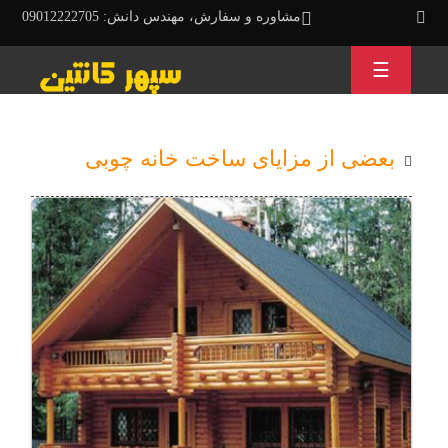
مشاوره و سفارش، مهندس دانش: 09012222705
☰
بعضی از مزایای ساخت خانه چوبی
زندگی
در
خانه
چوبی
به
حدی
دلپذیر
و
دلچسب
است
که
بیشتر
افراد